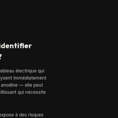
dentifier
?
tableau électrique qui
ralysent immédiatement
s anodine — elle peut
llissant qui nécessite
 expose à des risques