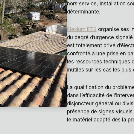
hors service, installation 
déterminante.
Elexium ETS
organise ses i
du degré d’urgence signalé p
est totalement privé d’élec
confronté à une prise en pan
les ressources techniques d
inutiles sur les cas les plus 
La qualification du problèm
dans l’efficacité de l’inter
disjoncteur général ou divi
présence de signes visuels
le matériel adapté dès la pre