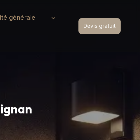
cité générale
Devis gratuit
uignan