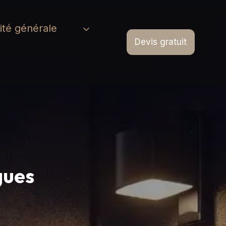
cité générale
Devis gratuit
gues