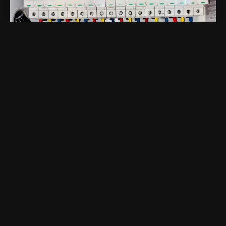
Quelles obligations
réglementaires pour les
installations électriques des
locaux professionnels et
commerciaux ?
Les installations électriques des locaux