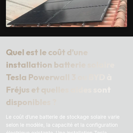
Quel est le coût d’une
installation batterie solaire
Tesla Powerwall 3 ou BYD à
Fréjus et quelles aides sont
disponibles ?
Le coût d’une batterie de stockage solaire varie
selon le modèle, la capacité et la configuration