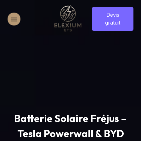
Aller
au
Devis
contenu
gratuit
Batterie Solaire Fréjus –
Tesla Powerwall & BYD