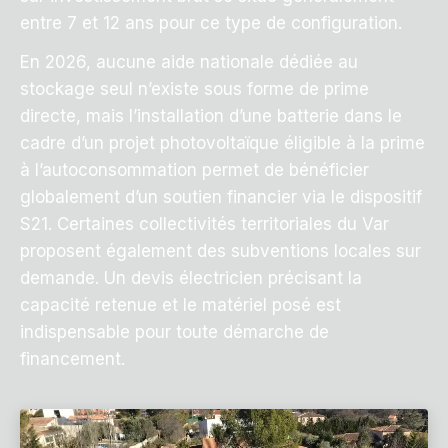
entre 7 et 12 ans pour ce type de configuration.
En 2026, aucune aide nationale dédiée au
stockage seul n’existe sous forme de prime
directe, mais l’installation d’une batterie dans le
cadre d’un projet photovoltaïque éligible à la prime
à l’autoconsommation permet de bénéficier
globalement d’un soutien financier via le dispositif
S21. Certaines collectivités territoriales du Var
proposent également des subventions locales sur
demande. Un devis électricien précisant la
capacité retenue et le matériel posé est
indispensable pour toute démarche de
financement.