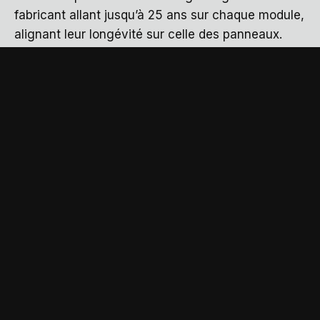
fabricant allant jusqu’à 25 ans sur chaque module,
alignant leur longévité sur celle des panneaux.
La garantie décennale du poseur couvre les
désordres liés à la pose — infiltrations, défaut de
fixation, mauvais câblage — pendant 10 ans à
compter de la réception des travaux. Cette
garantie légale obligatoire s’ajoute aux garanties
constructeur sur le matériel.
Elexium ETS
intervient à Callian avec une assurance décennale
à jour, condition indispensable pour tout
professionnel du bâtiment intervenant sur toiture.