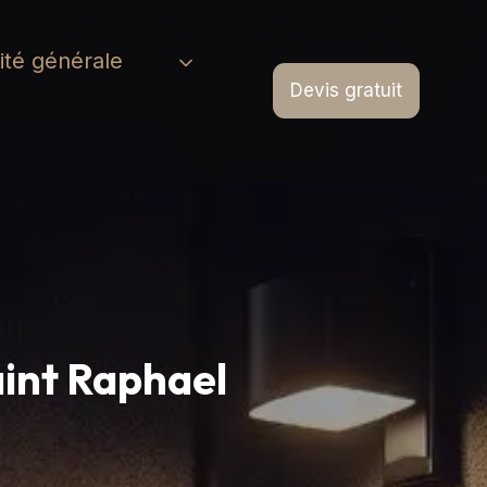
cité générale
Devis gratuit
aint Raphael