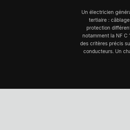
Un électricien généra
tertiaire : câblag
protection différe
notamment la NF C 15
des critères précis su
conducteurs. Un cha