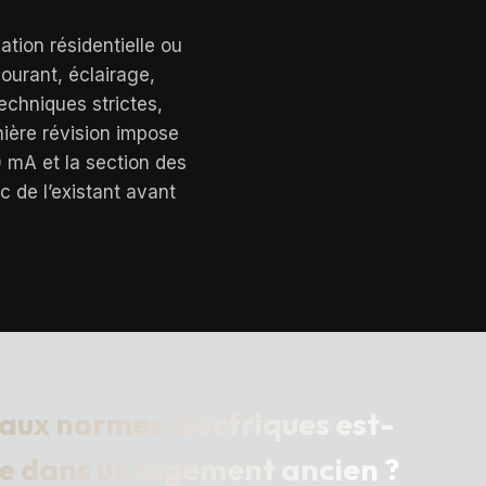
ation résidentielle ou
courant, éclairage,
echniques strictes,
nière révision impose
30 mA et la section des
 de l’existant avant
 aux normes électriques est-
le dans un logement ancien ?